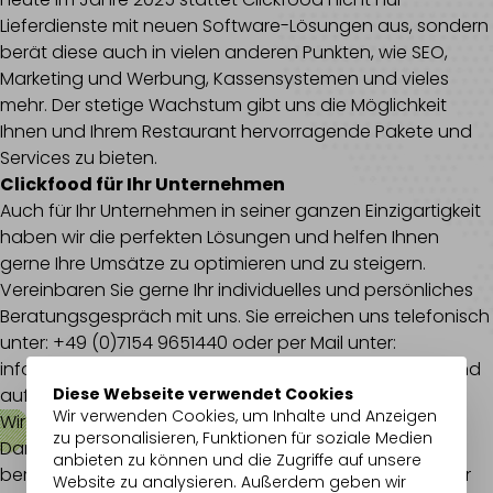
Lieferdienste mit neuen Software-Lösungen aus, sondern
berät diese auch in vielen anderen Punkten, wie SEO,
Marketing und Werbung, Kassensystemen und vieles
mehr. Der stetige Wachstum gibt uns die Möglichkeit
Ihnen und Ihrem Restaurant hervorragende Pakete und
Services zu bieten.
Clickfood für Ihr Unternehmen
Auch für Ihr Unternehmen in seiner ganzen Einzigartigkeit
haben wir die perfekten Lösungen und helfen Ihnen
gerne Ihre Umsätze zu optimieren und zu steigern.
Vereinbaren Sie gerne Ihr individuelles und persönliches
Beratungsgespräch mit uns. Sie erreichen uns telefonisch
unter: +49 (0)7154 9651440 oder per Mail unter:
info[at]
clickfood.de
. Wir freuen uns auf Ihre Anfrage und
Diese Webseite verwendet Cookies
auf eine erfolgreiche Zusammenarbeit.
Wir verwenden Cookies, um Inhalte und Anzeigen
Wir haben Ihr Interesse geweckt?
zu personalisieren, Funktionen für soziale Medien
Dann lassen Sie sich noch heute
kostenlos
von uns
anbieten zu können und die Zugriffe auf unsere
beraten! Sie erreichen uns per Telefon, Kontaktformular
Website zu analysieren. Außerdem geben wir