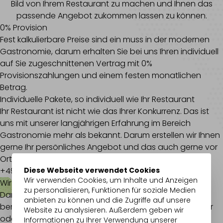
Bild von Ihrem Restaurant zu machen und Ihnen das
passende Angebot zukommen lassen zu können.
0% Provision
Fest kalkulierbare Preise sind ein muss in der modernen
Gastronomie, darum erhalten Sie bei uns Ihren individuell
auf Sie zugeschnittenen Vertrag mit 0%
Provisionszahlungen und einem festen monatlichen
Betrag.
Individuelle Pakete, so individuell wie Ihr Restaurant
Ihr Restaurant ist nicht wie das Ihrer Konkurrenz. Das ist
uns mit unserer langjährigen Erfahrung im Bereich
Gastronomie mehr als bekannt. Darum erstellen wir Ihnen
gerne Ihr persönliches Angebot und das auch gerne vor
Ort.
Diese Webseite verwendet Cookies
+49 (0) 7154 965 1440
Wir verwenden Cookies, um Inhalte und Anzeigen
Wir haben Ihr Interesse geweckt?
zu personalisieren, Funktionen für soziale Medien
Dann lassen Sie sich noch heute
kostenlos
von uns
anbieten zu können und die Zugriffe auf unsere
beraten! Sie erreichen uns per Telefon, Kontaktformular
Website zu analysieren. Außerdem geben wir
oder per E-Mail.
Informationen zu Ihrer Verwendung unserer